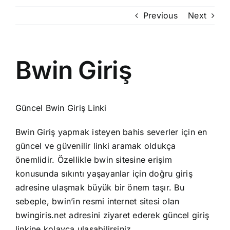
Previous
Next
Bwin Giriş
Güncel Bwin Giriş Linki
Bwin Giriş
yapmak isteyen bahis severler için en
güncel ve güvenilir linki aramak oldukça
önemlidir. Özellikle bwin sitesine erişim
konusunda sıkıntı yaşayanlar için doğru giriş
adresine ulaşmak büyük bir önem taşır. Bu
sebeple, bwin’in resmi internet sitesi olan
bwingiris.net adresini ziyaret ederek güncel giriş
linkine kolayca ulaşabilirsiniz.