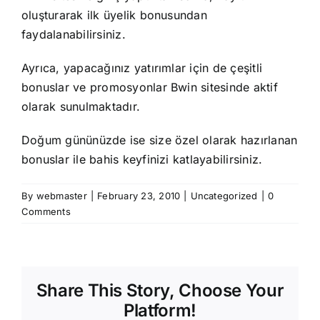
oluşturarak ilk üyelik bonusundan
faydalanabilirsiniz.
Ayrıca, yapacağınız yatırımlar için de çeşitli
bonuslar ve promosyonlar Bwin sitesinde aktif
olarak sunulmaktadır.
Doğum gününüzde ise size özel olarak hazırlanan
bonuslar ile bahis keyfinizi katlayabilirsiniz.
By
webmaster
|
February 23, 2010
|
Uncategorized
|
0
Comments
Share This Story, Choose Your
Platform!