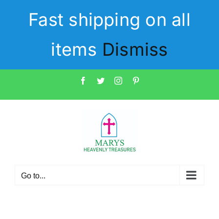
Skip
Fast shipping on all
to
content
items
Dismiss
Facebook
Twitter
Instagram
Pinterest
Go to...