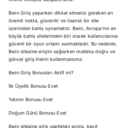
Bwin Giriş yaparken dikkat etmeniz gereken en
önemli nokta, güvenilir ve lisanslı bir site
üzerinden bahis oynamaktır. Bwin, Avrupa’nın en
büyük bahis sitelerinden biri olarak kullanıcılarına
güvenli bir oyun ortamı sunmaktadır. Bu nedenle,
Bwin sitesine erişim sağlarken mutlaka doğru ve
güncel giriş linkini kullanmalısınız.
Bwin Giriş Bonusları Aktif mi?
İlk Üyelik Bonusu Evet
Yatırım Bonusu Evet
Doğum Günü Bonusu Evet
Bwin
sitesine giriş yaptıktan sonra, kayıt