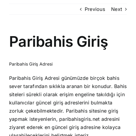
Previous
Next
Paribahis Giriş
Paribahis Giriş Adresi
Paribahis Giriş
Adresi günümüzde birçok bahis
sever tarafından sıklıkla aranan bir konudur. Bahis
siteleri sürekli olarak erişim engeline takıldığı için
kullanıcılar güncel giriş adreslerini bulmakta
zorluk çekebilmektedir. Paribahis sitesine giriş
yapmak isteyenlerin, paribahisgiris.net adresini
ziyaret ederek en güncel giriş adresine kolayca
ulaşabileceklerini belirtmek isteriz.