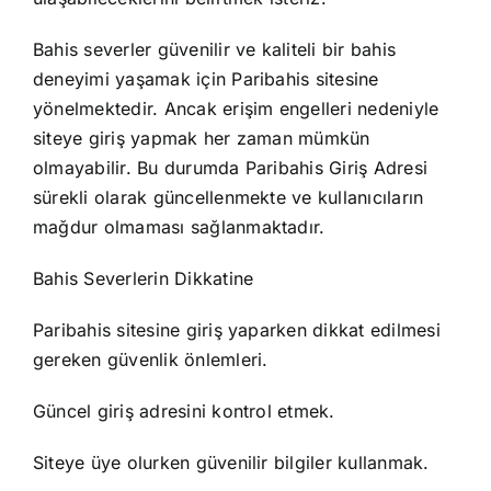
Bahis severler güvenilir ve kaliteli bir bahis
deneyimi yaşamak için Paribahis sitesine
yönelmektedir. Ancak erişim engelleri nedeniyle
siteye giriş yapmak her zaman mümkün
olmayabilir. Bu durumda Paribahis Giriş Adresi
sürekli olarak güncellenmekte ve kullanıcıların
mağdur olmaması sağlanmaktadır.
Bahis Severlerin Dikkatine
Paribahis
sitesine giriş yaparken dikkat edilmesi
gereken güvenlik önlemleri.
Güncel giriş adresini kontrol etmek.
Siteye üye olurken güvenilir bilgiler kullanmak.