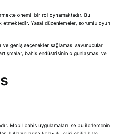
dirmekte önemli bir rol oynamaktadır. Bu
vik etmektedir. Yasal düzenlemeler, sorumlu oyun
ması ve geniş seçenekler sağlaması savunucular
tartışmalar, bahis endüstrisinin olgunlaşması ve
is
dır. Mobil bahis uygulamaları ise bu ilerlemenin
 kullanıcılarına kolaylık, erişilebilirlik ve