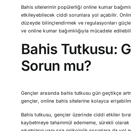
Bahis sitelerinin popülerliği online kumar bağımlıl
etkileyebilecek ciddi sorunlara yol açabilir. O
düzeyde bilinçlendirmek ve regulasyonları güçlend
ve online kumar bağımlılığıyla mücadele edilebili
Bahis Tutkusu: G
Sorun mu?
Gençler arasında bahis tutkusu gün geçtikçe artma
gençler, online bahis sitelerine kolayca erişebi
Bahis tutkusu, gençler üzerinde ciddi etkiler b
kaybetmeye tahammül edememe, sürekli olarak dah
sıkıntıların yanı sıra psikolojik sorunlara da yol 