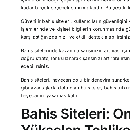
kadar birçok seçenek sunulmaktadır. Bu çeşitlilik,
Güvenilir bahis siteleri, kullanıcıların güvenliğin
işlemlerinde ve kişisel bilgilerin korunmasında g
karşılaştığınızda hızlı ve etkili destek alabilirsiniz
Bahis sitelerinde kazanma şansınızın artması içi
doğru stratejiler kullanarak şansınızı artırabili
edebilirsiniz.
Bahis siteleri, heyecan dolu bir deneyim sunarke
gibi avantajlarla dolu olan bu siteler, bahis tut
heyecanını yaşamak kalır.
Bahis Siteleri: O