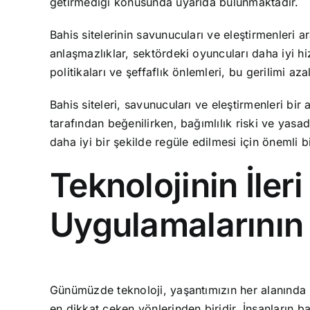
getirmediği konusunda uyarıda bulunmaktadır.
Bahis sitelerinin savunucuları ve eleştirmenleri 
anlaşmazlıklar, sektördeki oyuncuları daha iyi h
politikaları ve şeffaflık önlemleri, bu gerilimi az
Bahis siteleri, savunucuları ve eleştirmenleri bi
tarafından beğenilirken, bağımlılık riski ve yasa
daha iyi bir şekilde regüle edilmesi için önemli b
Teknolojinin İler
Uygulamalarının 
Günümüzde teknoloji, yaşantımızın her alanında h
en dikkat çeken yönlerinden biridir. İnsanların ba