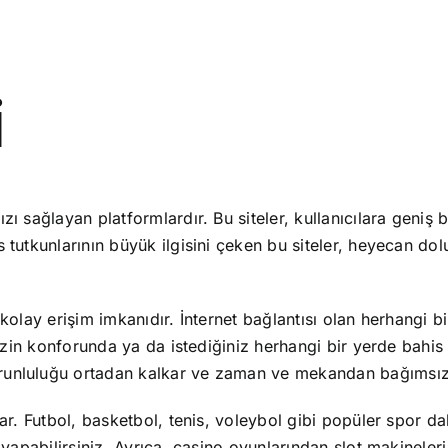
i
ı sağlayan platformlardır. Bu siteler, kullanıcılara geniş 
s tutkunlarının büyük ilgisini çeken bu siteler, heyecan d
olay erişim imkanıdır. İnternet bağlantısı olan herhangi bir
vinizin konforunda ya da istediğiniz herhangi bir yerde ba
runluluğu ortadan kalkar ve zaman ve mekandan bağımsız o
r. Futbol, basketbol, tenis, ​​voleybol gibi popüler spor da
 yapabilirsiniz. Ayrıca, casino oyunlarından slot makineleri