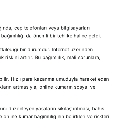
ığında, cep telefonları veya bilgisayarları
 bağımlılığı da önemli bir tehlike haline geldi.
tkilediği bir durumdur. İnternet üzerinden
k riskini artırır. Bu bağımlılık, mali sorunlara,
ebilir. Hızlı para kazanma umuduyla hareket eden
kların artmasıyla, online kumarın sosyal ve
ini düzenleyen yasaların sıkılaştırılması, bahis
 online kumar bağımlılığının belirtileri ve riskleri