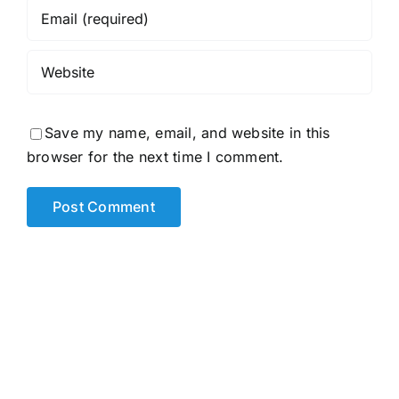
Save my name, email, and website in this
browser for the next time I comment.