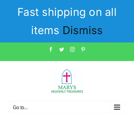
Skip
Fast shipping on all
to
content
items
Dismiss
Facebook
Twitter
Instagram
Pinterest
Go to...